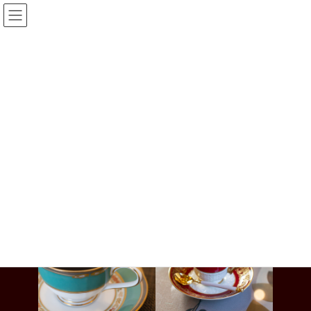
コ
ナ
ン
ビ
テ
ゲ
ン
ー
ツ
シ
へ
ョ
メニュー
ス
ン
キ
に
ッ
移
プ
動
トップページ
メニュー
珈琲